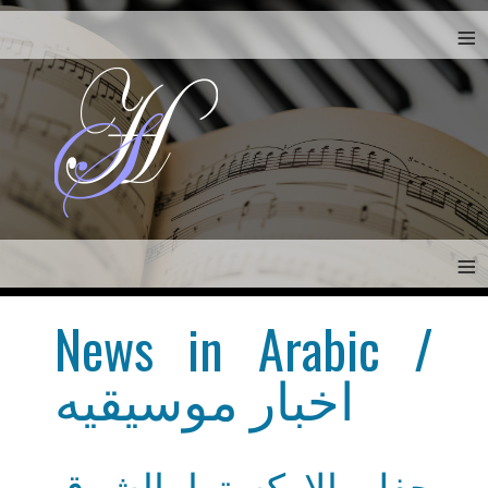
≡
≡
News in Arabic /
اخبار موسيقيه
حفل الاركسترا الشرق