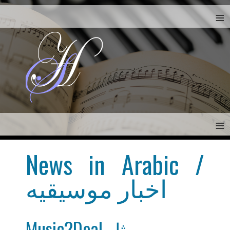
≡
≡
News in Arabic /
اخبار موسيقيه
Music2Deal ممثل