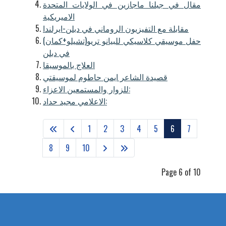
مقال في جبلنا ماجازين في الولايات المتحدة
الاميريكية
مقابلة مع التفيزيون الروماني في دبلن-ايرلندا
حفل موسيقي كلاسيكي للبيانو تريو(تشيلو+كمان)
في دبلن
العلاج بالموسيقا
قصيدة الشاعر ايمن حاطوم لموسيقتي
للزوار والمستمعين الاعزاء:
الاعلامي مجيد حداد:
1
2
3
4
5
6
7
8
9
10
Page 6 of 10