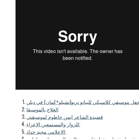
فل موسيقي كلاسيكي للبيانو تريو(تشيلو+كمان) في دبلن
العلاج بالموسيقا
قصيدة الشاعر ايمن حاطوم لموسيقتي
للزوار والمستمعين الاعزاء:
الاعلامي مجيد حداد: