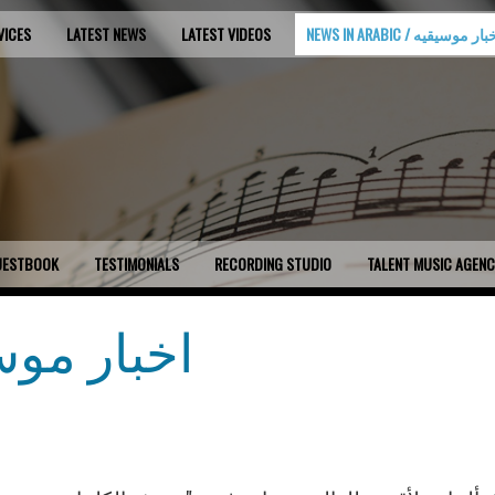
NEWS IN ARA / اخبار موسيقيه
LATEST VIDEOS
LATEST NEWS
VICES
UESTBOOK
TESTIMONIALS
RECORDING STUDIO
TALENT MUSIC AGEN
News in Arabic / اخب