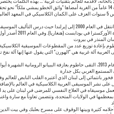
ّ بألحانه، لأقدمه للعالم بتقنيات غربية"... بهذه الكلمات ي
سامر حاطوم هو من بلدة كفرسلوان. درس 5 سنوات العزف على الكمان الكلاس
بحثاً عن آفاق أوسع في عالم الموسيقى، انتقل في العام 2000 إلى إ
على مدى 3 سنوات، ثم أتب
طوم بإعادة توزيع عدد من المقطوعات الموسيقية الكلاسيكية م
لعربية آلة غربية هي "الهورن" التي يقول عنها إنها آلة نفخ 
عام 2013، التقى حاطوم بعازفة الببيانو الرومانية الشهيرة أيوانا لوباسكو وبدأ 
 فخور بانتمائي إلى لبنان الذي أعتبره القلب النابض للعالم
مل موسيقاه في العلاج النفسي للمرضى في لبنان على يد ال
عظمها في الولايات المتحدة، وتتضمن تعاوناً مع سارة واغن
لامه كثيرة وبينها الوقوف على مسرح بعلبك وفي بيت الدين. 