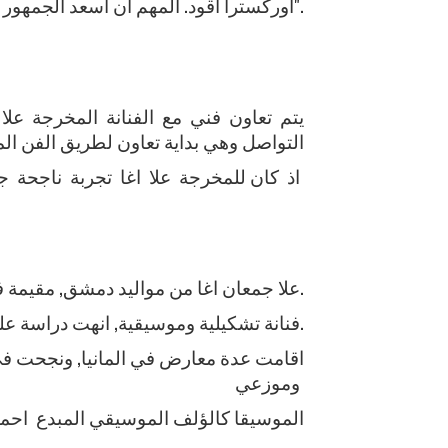
أوركسترا أقود. المهم أن أسعد الجمهور وأطربه حين يستمع لروح موسيقانا الشرقية العريقة".
يتم تعاون فني مع الفنانة المخرجة عل
التواصل وهي بداية تعاون لطريق الفن ال
اذ كان للمخرجة علا اغا تجربة ناجحة 
علا جمعان اغا من مواليد دمشق, مقيمة في المانيا.
فنانة تشكيلية وموسيقية, انهت دراسة علم الاجتماع والفلسفة ولديها دبلوم تربية.
اقامت عدة معارض في المانيا, ونجحت في
وموزعي
الموسيقا كالؤلف الموسيقي المبدع احم