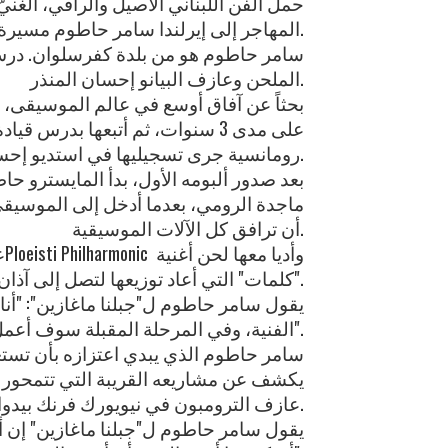
حمل الفن اللبناني الأصيل والراقي، الغني
المهاجر إلى إيرلندا سامر حاطوم مسيرة 14 عاماً من الغربة أمضاها "واثق الخطو يمشي ملكاً" نحو تحقيق أحلامه، واحداً بعد الآخر.
الملحن وعازف البيانو إحسان المنذر.
رومانسية جرى تسجيليها في استديو إحسان المنذر في بيروت.
بعد صدور ألبومه الأول، بدأ المايسترو حا
ماجدة الرومي، بعدما أدخل إلى الموسيقى ا
أن ترافق كل الآلات الموسيقية.
"كلمات" التي أعاد توزيعها لتصل إلى آذان المستمع الغربي بكل جدارة.
يقول سامر حاطوم ل"جبلنا ماغازين": "أنا
الفنية، وفي المرحلة المقبلة سوف أعمل على نشر الموسيقى العربية الكلاسيكية في العالم بالإضافة إلى مؤلفاتي".
سامر حاطوم الذي يبدي اعتزازه بأن تستع
يكشف عن مشاريعه القريبة التي تتمحور بم
عازف الترومبون في نيويورك فرنك بيدواد.
يقول سامر حاطوم ل"جبلنا ماغازين" إن أح