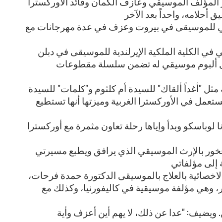
ختصر المؤلف الموسيقي وعازف الكمان وقائد الأوركسترا
يكي في المعهد العالي للموسيقى في بيروت وعزف في عدة مهرجانات مع
يرلندا حيث درس التأليف الموسيقي في الكلية الملكية الإيرلندية للموسيقى في دبلن
عها بدرس قيادة الأوركسترا في بودابست (هنغاريا). وفي العام 2011 أصدر أول ألبوم موسيقي له تضمن سلسلة مقطوعات
ثل "أغداً ألقاك" للسيدة أم كلثوم و"كلمات" للسيدة
تستعمل في الأوركسترا الغربية وميزتها أنها تستطيع
وإياها رحلة تعاون مثمرة مع أوركستراPloeisti Philharmonic وأديا معها لحن أغنية
 وفخور بالإرث الموسيقي الذي يرافق ويطبع مسيرتي
اخصائية بالعلاج بالموسيقى الدكتورة حمدة فرحات،
ر، وهي مؤلفة موسيقية في كاليفورنيا، وكذلك مع
ويضيف: "عدا عن ذلك، لا يهم أين أعزف وأية